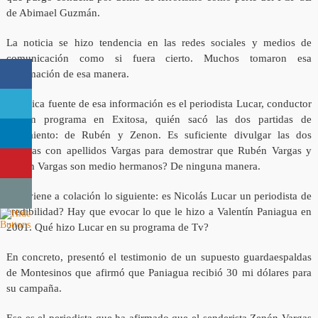
de Abimael Guzmán.
La noticia se hizo tendencia en las redes sociales y medios de
comunicación como si fuera cierto. Muchos tomaron esa
información de esa manera.
La única fuente de esa información es el periodista Lucar, conductor
de un programa en Exitosa, quién sacó las dos partidas de
nacimiento: de Rubén y Zenon. Es suficiente divulgar las dos
partidas con apellidos Vargas para demostrar que Rubén Vargas y
Zenón Vargas son medio hermanos? De ninguna manera.
Acá viene a colación lo siguiente: es Nicolás Lucar un periodista de
credibilidad? Hay que evocar lo que le hizo a Valentín Paniagua en
2001. Qué hizo Lucar en su programa de Tv?
En concreto, presentó el testimonio de un supuesto guardaespaldas
de Montesinos que afirmó que Paniagua recibió 30 mi dólares para
su campaña.
Ese es el periodista que ha afirmado que el senderista Zenón Vargas