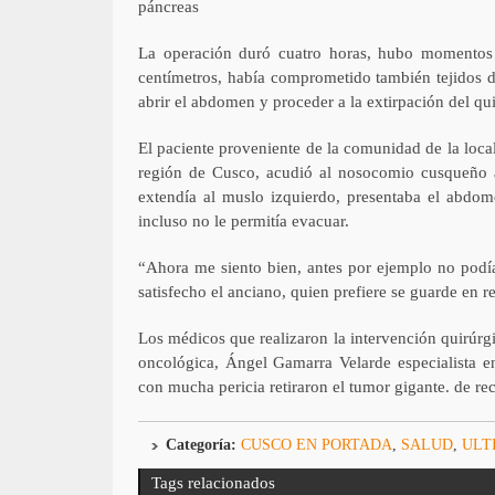
páncreas
La operación duró cuatro horas, hubo momentos
centímetros, había comprometido también tejidos de
abrir el abdomen y proceder a la extirpación del qui
El paciente proveniente de la comunidad de la loca
región de Cusco, acudió al nosocomio cusqueño a
extendía al muslo izquierdo, presentaba el abdome
incluso no le permitía evacuar.
“Ahora me siento bien, antes por ejemplo no podía
satisfecho el anciano, quien prefiere se guarde en 
Los médicos que realizaron la intervención quirúrgi
oncológica, Ángel Gamarra Velarde especialista en
con mucha pericia retiraron el tumor gigante.
de rec
Categoría:
CUSCO EN PORTADA
,
SALUD
,
ULT
Tags relacionados