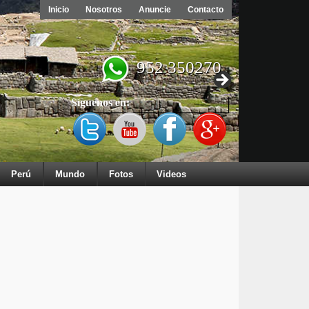
Inicio
Nosotros
Anuncie
Contacto
952 350270
Síguenos en:
Perú
Mundo
Fotos
Videos