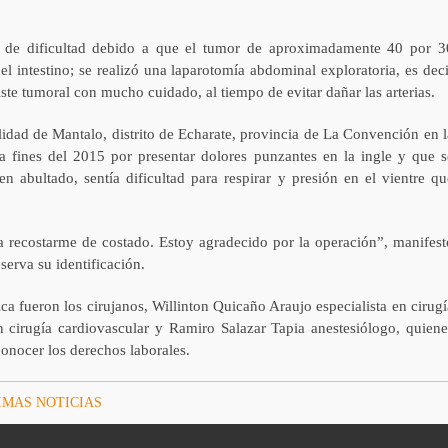
 de dificultad debido a que el tumor de aproximadamente 40 por 3
l intestino; se realizó una laparotomía abdominal exploratoria, es deci
ste tumoral con mucho cuidado, al tiempo de evitar dañar las arterias.
lidad de Mantalo, distrito de Echarate, provincia de La Convención en l
 fines del 2015 por presentar dolores punzantes en la ingle y que s
n abultado, sentía dificultad para respirar y presión en el vientre qu
 recostarme de costado. Estoy agradecido por la operación”, manifest
reserva su identificación.
ca fueron los cirujanos, Willinton Quicaño Araujo especialista en cirugí
 cirugía cardiovascular y Ramiro Salazar Tapia anestesiólogo, quiene
onocer los derechos laborales.
IMAS NOTICIAS