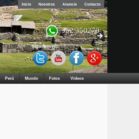
Inicio
Nosotros
Anuncie
Contacto
952 350270
Síguenos en:
Perú
Mundo
Fotos
Videos