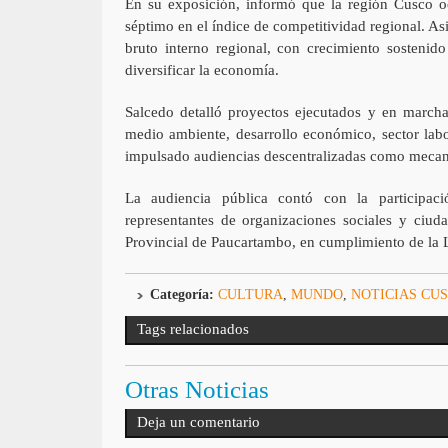
En su exposición, informó que la región Cusco oc
séptimo en el índice de competitividad regional. As
bruto interno regional, con crecimiento sostenid
diversificar la economía.
Salcedo detalló proyectos ejecutados y en marcha
medio ambiente, desarrollo económico, sector labo
impulsado audiencias descentralizadas como mecani
La audiencia pública contó con la participación
representantes de organizaciones sociales y ciuda
Provincial de Paucartambo, en cumplimiento de la
Categoría:
CULTURA
,
MUNDO
,
NOTICIAS CU
Tags relacionados
Otras Noticias
Deja un comentario