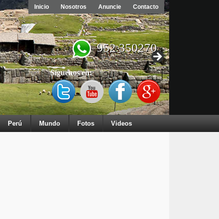
Inicio
Nosotros
Anuncie
Contacto
952 350270
Síguenos en:
Perú
Mundo
Fotos
Videos