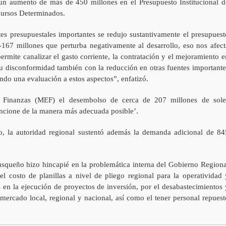
rá un aumento de más de 450 millones en el Presupuesto Institucional d
cursos Determinados.
s presupuestales importantes se redujo sustantivamente el presupuest
 -167 millones que perturba negativamente al desarrollo, eso nos afect
rmite canalizar el gasto corriente, la contratación y el mejoramiento e
u disconformidad también con la reducción en otras fuentes importante
do una evaluación a estos aspectos”, enfatizó.
y Finanzas (MEF) el desembolso de cerca de 207 millones de sole
uncione de la manera más adecuada posible’.
 la autoridad regional sustentó además la demanda adicional de 84
cusqueño hizo hincapié en la problemática interna del Gobierno Regiona
el costo de planillas a nivel de pliego regional para la operatividad 
 en la ejecución de proyectos de inversión, por el desabastecimientos 
 mercado local, regional y nacional, así como el tener personal repuest