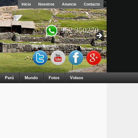
Inicio
Nosotros
Anuncie
Contacto
952 350270
Síguenos en:
Perú
Mundo
Fotos
Videos