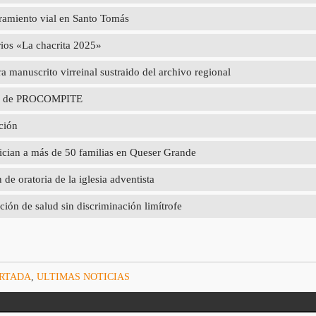
oramiento vial en Santo Tomás
rios «La chacrita 2025»
 manuscrito virreinal sustraido del archivo regional
poyo de PROCOMPITE
ción
ician a más de 50 familias en Queser Grande
e oratoria de la iglesia adventista
ción de salud sin discriminación limítrofe
ORTADA
,
ULTIMAS NOTICIAS