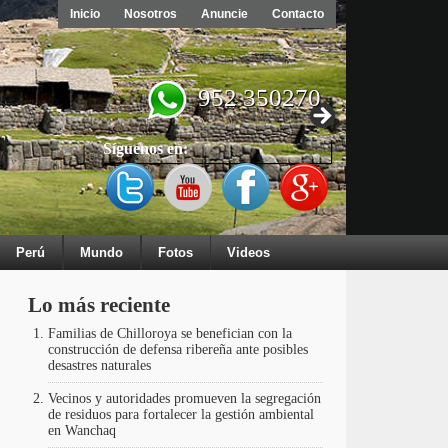
Inicio
Nosotros
Anuncie
Contacto
952 350270
Síguenos en:
Perú
Mundo
Fotos
Videos
Lo más reciente
Familias de Chilloroya se benefician con la
construcción de defensa ribereña ante posibles
desastres naturales
Vecinos y autoridades promueven la segregación
de residuos para fortalecer la gestión ambiental
en Wanchaq