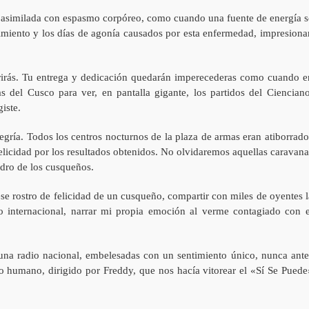
a, asimilada con espasmo corpóreo, como cuando una fuente de energía s
frimiento y los días de agonía causados por esta enfermedad, impresiona
rirás. Tu entrega y dedicación quedarán imperecederas como cuando e
 del Cusco para ver, en pantalla gigante, los partidos del Cienciano
iste.
gría. Todos los centros nocturnos de la plaza de armas eran atiborrado
elicidad por los resultados obtenidos. No olvidaremos aquellas caravana
adro de los cusqueños.
ese rostro de felicidad de un cusqueño, compartir con miles de oyentes l
lo internacional, narrar mi propia emoción al verme contagiado con e
una radio nacional, embelesadas con un sentimiento único, nunca ante
 humano, dirigido por Freddy, que nos hacía vitorear el «Sí Se Puede