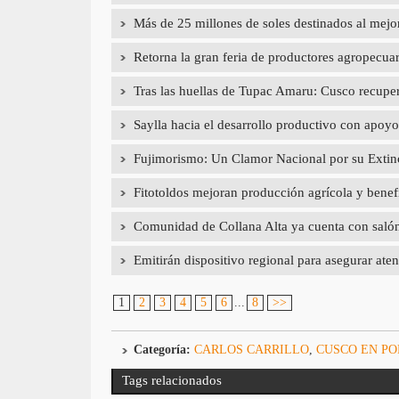
Más de 25 millones de soles destinados al mej
Retorna la gran feria de productores agropecua
Tras las huellas de Tupac Amaru: Cusco recupera
Saylla hacia el desarrollo productivo con a
Fujimorismo: Un Clamor Nacional por su Extin
Fitotoldos mejoran producción agrícola y benef
Comunidad de Collana Alta ya cuenta con salón d
Emitirán dispositivo regional para asegurar aten
1
2
3
4
5
6
...
8
>>
Categoría:
CARLOS CARRILLO
,
CUSCO EN P
Tags relacionados