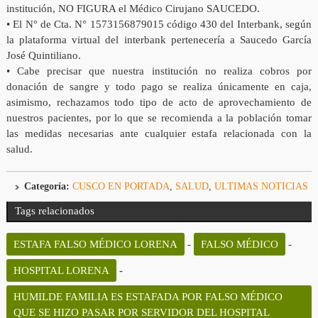
institución, NO FIGURA el Médico Cirujano SAUCEDO.
• El N° de Cta. N° 1573156879015 código 430 del Interbank, según
la plataforma virtual del interbank pertenecería a Saucedo García
José Quintiliano.
• Cabe precisar que nuestra institución no realiza cobros por
donación de sangre y todo pago se realiza únicamente en caja,
asimismo, rechazamos todo tipo de acto de aprovechamiento de
nuestros pacientes, por lo que se recomienda a la población tomar
las medidas necesarias ante cualquier estafa relacionada con la
salud.
Categoría:
CUSCO EN PORTADA
,
SALUD
,
ULTIMAS NOTICIAS
Tags relacionados
ESTAFA FALSO MÉDICO LORENA
-
FALSO MÉDICO
-
HOSPITAL LORENA
-
HUMILDE FAMILIA ES ESTAFADA POR FALSO MÉDICO
QUE SE HIZO PASAR POR SERVIDOR DEL HOSPITAL