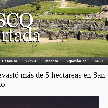
Policiales
Cultura
Deportes
Espectáculos
Salud
evastó más de 5 hectáreas en San
mo