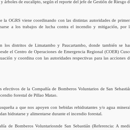
 y árboles de eucalipto, según el reporte del jefe de Gestión de Riesgo d
de la OGRS viene coordinando con las distintas autoridades de primer
arse a los trabajos de lucha contra el incendio y mitigación, por l
en los distritos de Limatambo y Paucartambo, donde también se ha
s. Desde el Centro de Operaciones de Emergencia Regional (COER) Cusc
uación y coordina con las autoridades respectivas para las acciones d
s efectivos de la Compañía de Bomberos Voluntarios de San Sebastiá
cendio forestal de Pillao Matao.
usqueña a que nos apoyen con bebidas rehidratantes y/o agua mineral
dan hidratarse y alimentarse durante el incendio forestal.
ñía de Bomberos Voluntariosnde San Sebastián (Referencia: A medi