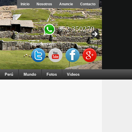
Inicio
Nosotros
Anuncie
Contacto
952 350270
Síguenos en:
Perú
Mundo
Fotos
Videos