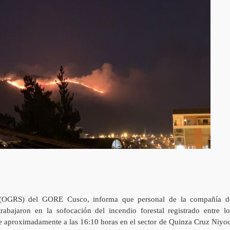
 (OGRS) del GORE Cusco, informa que personal de la compañía d
bajaron en la sofocación del incendio forestal registrado entre lo
rde aproximadamente a las 16:10 horas en el sector de Quinza Cruz Niyoc