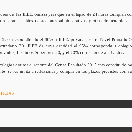
ctores de las II.EE. omisas para que en el lapso de 24 horas cumplan co
io serán pasibles de acciones administrativas y otras de acuerdo a l
I.EE correspondiendo el 80% a II.EE. privadas; en el Nivel Primario 3
Secundario 30 II.EE de cuya cantidad el 95% corresponde a colegio
ados, Institutos Superiores 20, y el 70% corresponde a privados.
colegios omisos al reporte del Censo Resultado 2015 está constituido po
nte se les invita a reflexionar y cumplir en los plazos previstos con su
TICIAS