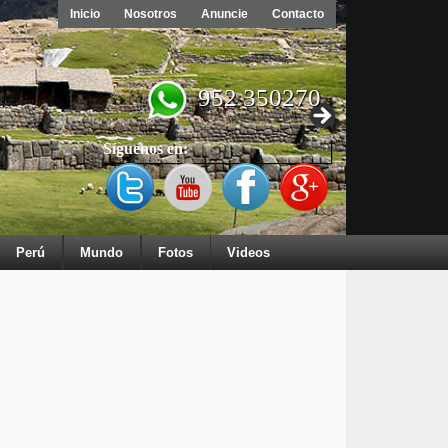
Inicio
Nosotros
Anuncie
Contacto
952 350270
Síguenos en:
Perú
Mundo
Fotos
Videos