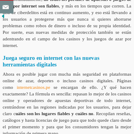
azar por internet son fiables
, y más en los tiempos que corren. La
tasa de ciberdelitos está en continuo aumento, y eso está llevando a
los usuarios a protegerse más que nunca si quieres ahorrarse
problemas como robos de dinero o incluso de su propia identidad.
Por suerte, esas nuevas medidas de protección también se están
adentrando en el campo de los casinos y los juegos de azar por
internet.
Juega seguro en internet con las nuevas
herramientas digitales
Ahora es posible jugar con mucha más seguridad en plataformas
online de azar, deportes o incluso casinos digitales. Páginas
como
internetcasinos.pe
se encargan de ello. ¿Y qué hacen
exactamente? La fórmula es sencilla: repasan lo mejor de los casinos
online y operadores de apuestas deportivas de todo internet,
centrándose en las regiones indicadas por los usuarios, para dejar
claro c
uáles son los lugares fiables y cuáles no
. Recopilan reseñas,
catálogos y hasta licencias de juego para que todo quede claro desde
el primer momento y para que los consumidores tengan la mejor
información de primera mano.