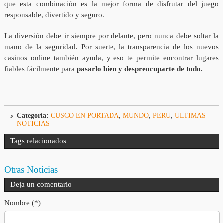
que esta combinación es la mejor forma de disfrutar del juego
responsable, divertido y seguro.
La diversión debe ir siempre por delante, pero nunca debe soltar la
mano de la seguridad. Por suerte, la transparencia de los nuevos
casinos online también ayuda, y eso te permite encontrar lugares
fiables fácilmente para
pasarlo bien y despreocuparte de todo.
Categoría:
CUSCO EN PORTADA
,
MUNDO
,
PERÚ
,
ULTIMAS
NOTICIAS
Tags relacionados
Otras Noticias
Deja un comentario
Nombre (*)