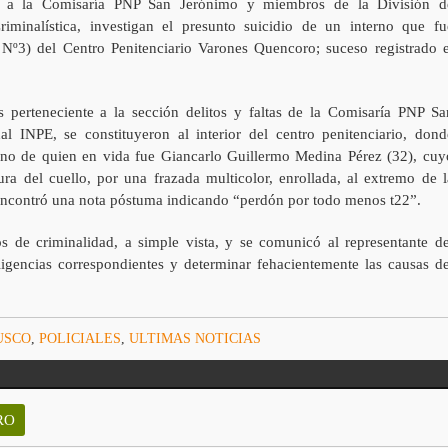
nte a la Comisaría PNP San Jerónimo y miembros de la División d
iminalística, investigan el presunto suicidio de un interno que fu
Nº3) del Centro Penitenciario Varones Quencoro; suceso registrado e
s perteneciente a la sección delitos y faltas de la Comisaría PNP Sa
l INPE, se constituyeron al interior del centro penitenciario, dond
terno de quien en vida fue Giancarlo Guillermo Medina Pérez (32), cuy
ra del cuello, por una frazada multicolor, enrollada, al extremo de l
 encontró una nota póstuma indicando “perdón por todo menos t22”.
os de criminalidad, a simple vista, y se comunicó al representante de
iligencias correspondientes y determinar fehacientemente las causas de
USCO
,
POLICIALES
,
ULTIMAS NOTICIAS
RO