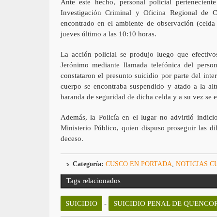
Ante este hecho, personal policial pertenecie
Investigación Criminal y Oficina Regional de Cr
encontrado en el ambiente de observación (celda 
jueves último a las 10:10 horas.
La acción policial se produjo luego que efectivo
Jerónimo mediante llamada telefónica del persona
constataron el presunto suicidio por parte del in
cuerpo se encontraba suspendido y atado a la altu
baranda de seguridad de dicha celda y a su vez se
Además, la Policía en el lugar no advirtió indici
Ministerio Público, quien dispuso proseguir las d
deceso.
Categoría:
CUSCO EN PORTADA
,
NOTICIAS C
Tags relacionados
SUICIDIO
-
SUICIDIO PENAL DE QUENCO