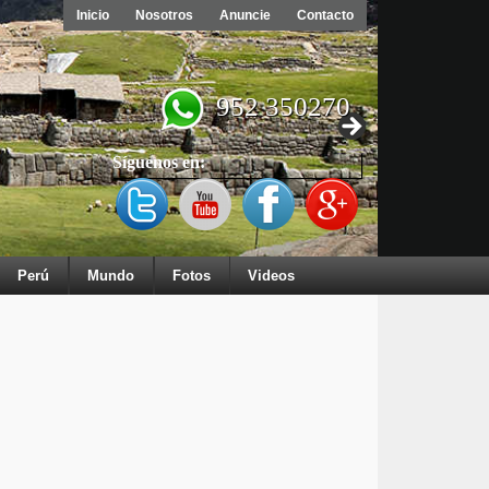
Inicio
Nosotros
Anuncie
Contacto
952 350270
Síguenos en:
Perú
Mundo
Fotos
Videos