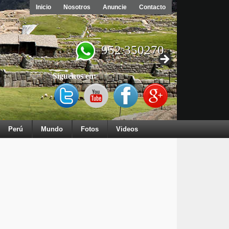
Inicio
Nosotros
Anuncie
Contacto
952 350270
Síguenos en:
Perú
Mundo
Fotos
Videos