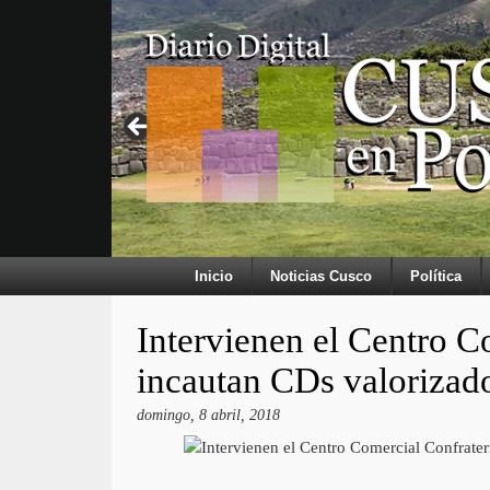
Inicio
Noticias Cusco
Política
Intervienen el Centro C
incautan CDs valorizad
domingo, 8 abril, 2018