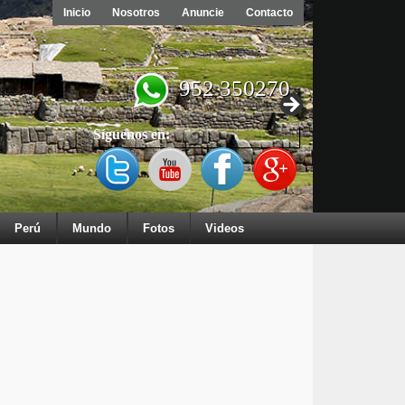
Inicio
Nosotros
Anuncie
Contacto
952 350270
Síguenos en:
Perú
Mundo
Fotos
Videos