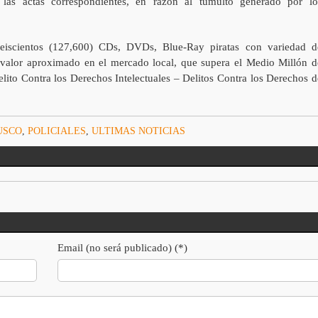
e las actas correspondientes, en razón al tumulto generado por lo
eiscientos (127,600) CDs, DVDs, Blue-Ray piratas con variedad d
 valor aproximado en el mercado local, que supera el Medio Millón d
elito Contra los Derechos Intelectuales – Delitos Contra los Derechos d
USCO
,
POLICIALES
,
ULTIMAS NOTICIAS
Email (no será publicado) (*)