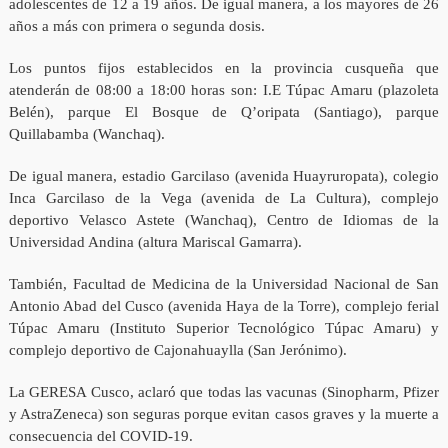
adolescentes de 12 a 19 años. De igual manera, a los mayores de 26
años a más con primera o segunda dosis.
Los puntos fijos establecidos en la provincia cusqueña que
atenderán de 08:00 a 18:00 horas son: I.E Túpac Amaru (plazoleta
Belén), parque El Bosque de Q’oripata (Santiago), parque
Quillabamba (Wanchaq).
De igual manera, estadio Garcilaso (avenida Huayruropata), colegio
Inca Garcilaso de la Vega (avenida de La Cultura), complejo
deportivo Velasco Astete (Wanchaq), Centro de Idiomas de la
Universidad Andina (altura Mariscal Gamarra).
También, Facultad de Medicina de la Universidad Nacional de San
Antonio Abad del Cusco (avenida Haya de la Torre), complejo ferial
Túpac Amaru (Instituto Superior Tecnológico Túpac Amaru) y
complejo deportivo de Cajonahuaylla (San Jerónimo).
La GERESA Cusco, aclaró que todas las vacunas (Sinopharm, Pfizer
y AstraZeneca) son seguras porque evitan casos graves y la muerte a
consecuencia del COVID-19.