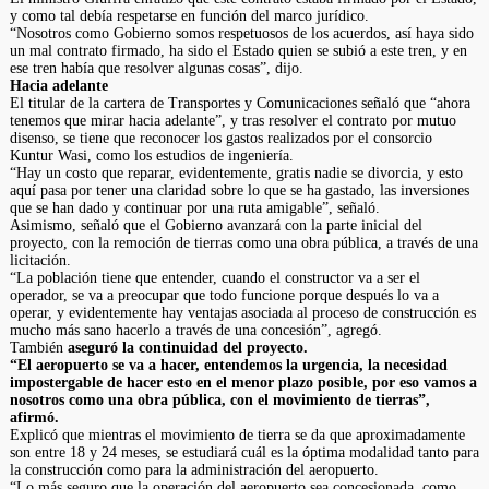
y como tal debía respetarse en función del marco jurídico.
“Nosotros como Gobierno somos respetuosos de los acuerdos, así haya sido
un mal contrato firmado, ha sido el Estado quien se subió a este tren, y en
ese tren había que resolver algunas cosas”, dijo.
Hacia adelante
El titular de la cartera de Transportes y Comunicaciones señaló que “ahora
tenemos que mirar hacia adelante”, y tras resolver el contrato por mutuo
disenso, se tiene que reconocer los gastos realizados por el consorcio
Kuntur Wasi, como los estudios de ingeniería.
“Hay un costo que reparar, evidentemente, gratis nadie se divorcia, y esto
aquí pasa por tener una claridad sobre lo que se ha gastado, las inversiones
que se han dado y continuar por una ruta amigable”, señaló.
Asimismo, señaló que el Gobierno avanzará con la parte inicial del
proyecto, con la remoción de tierras como una obra pública, a través de una
licitación.
“La población tiene que entender, cuando el constructor va a ser el
operador, se va a preocupar que todo funcione porque después lo va a
operar, y evidentemente hay ventajas asociada al proceso de construcción es
mucho más sano hacerlo a través de una concesión”, agregó.
También
aseguró la continuidad del proyecto.
“El aeropuerto se va a hacer, entendemos la urgencia, la necesidad
impostergable de hacer esto en el menor plazo posible, por eso vamos a
nosotros como una obra pública, con el movimiento de tierras”,
afirmó.
Explicó que mientras el movimiento de tierra se da que aproximadamente
son entre 18 y 24 meses, se estudiará cuál es la óptima modalidad tanto para
la construcción como para la administración del aeropuerto.
“Lo más seguro que la operación del aeropuerto sea concesionada, como