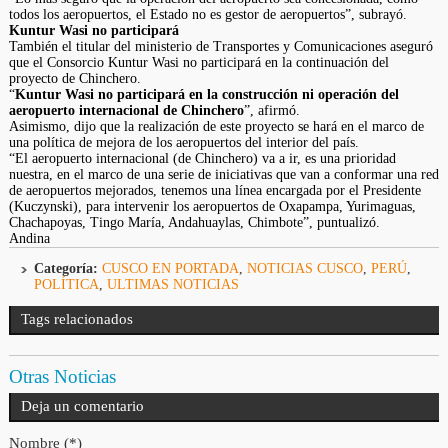
todos los aeropuertos, el Estado no es gestor de aeropuertos”, subrayó.
Kuntur Wasi no participará
También el titular del ministerio de Transportes y Comunicaciones aseguró
que el Consorcio Kuntur Wasi no participará en la continuación del
proyecto de Chinchero.
“
Kuntur Wasi no participará en la construcción ni operación del
aeropuerto internacional de Chinchero
”, afirmó.
Asimismo, dijo que la realización de este proyecto se hará en el marco de
una política de mejora de los aeropuertos del interior del país.
“El aeropuerto internacional (de Chinchero) va a ir, es una prioridad
nuestra, en el marco de una serie de iniciativas que van a conformar una red
de aeropuertos mejorados, tenemos una línea encargada por el Presidente
(Kuczynski), para intervenir los aeropuertos de Oxapampa, Yurimaguas,
Chachapoyas, Tingo María, Andahuaylas, Chimbote”, puntualizó.
Andina
Categoría:
CUSCO EN PORTADA
,
NOTICIAS CUSCO
,
PERÚ
,
POLÍTICA
,
ULTIMAS NOTICIAS
Tags relacionados
Otras Noticias
Deja un comentario
Nombre (*)