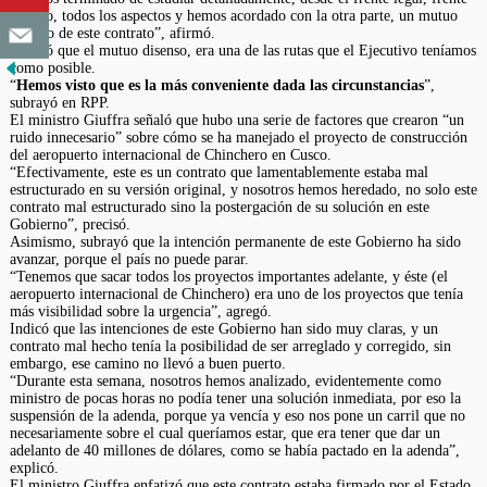
técnico, todos los aspectos y hemos acordado con la otra parte, un mutuo
disenso de este contrato”, afirmó.
Refirió que el mutuo disenso, era una de las rutas que el Ejecutivo teníamos
como posible.
“
Hemos visto que es la más conveniente dada las circunstancias
”,
subrayó en RPP.
El ministro Giuffra señaló que hubo una serie de factores que crearon “un
ruido innecesario” sobre cómo se ha manejado el proyecto de construcción
del aeropuerto internacional de Chinchero en Cusco.
“Efectivamente, este es un contrato que lamentablemente estaba mal
estructurado en su versión original, y nosotros hemos heredado, no solo este
contrato mal estructurado sino la postergación de su solución en este
Gobierno”, precisó.
Asimismo, subrayó que la intención permanente de este Gobierno ha sido
avanzar, porque el país no puede parar.
“Tenemos que sacar todos los proyectos importantes adelante, y éste (el
aeropuerto internacional de Chinchero) era uno de los proyectos que tenía
más visibilidad sobre la urgencia”, agregó.
Indicó que las intenciones de este Gobierno han sido muy claras, y un
contrato mal hecho tenía la posibilidad de ser arreglado y corregido, sin
embargo, ese camino no llevó a buen puerto.
“Durante esta semana, nosotros hemos analizado, evidentemente como
ministro de pocas horas no podía tener una solución inmediata, por eso la
suspensión de la adenda, porque ya vencía y eso nos pone un carril que no
necesariamente sobre el cual queríamos estar, que era tener que dar un
adelanto de 40 millones de dólares, como se había pactado en la adenda”,
explicó.
El ministro Giuffra enfatizó que este contrato estaba firmado por el Estado,