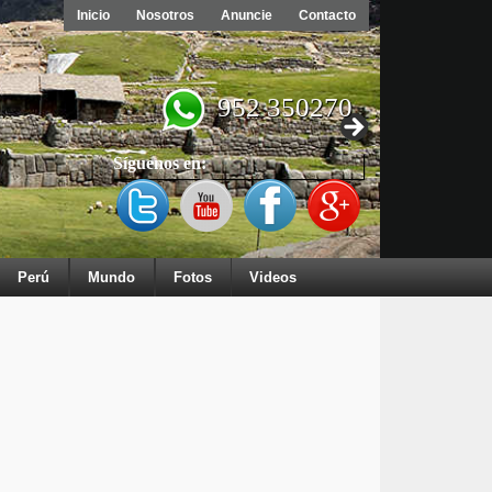
Inicio
Nosotros
Anuncie
Contacto
952 350270
Síguenos en:
Perú
Mundo
Fotos
Videos