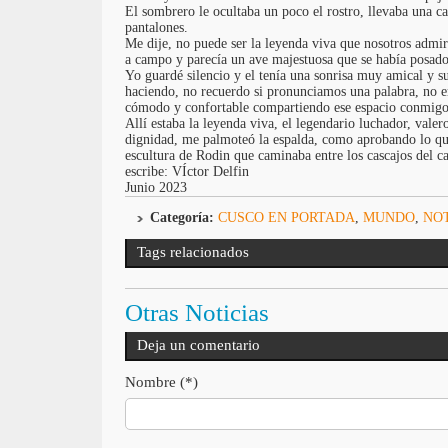
El sombrero le ocultaba un poco el rostro, llevaba una c
pantalones.
Me dije, no puede ser la leyenda viva que nosotros admi
a campo y parecía un ave majestuosa que se había posad
Yo guardé silencio y el tenía una sonrisa muy amical y s
haciendo, no recuerdo si pronunciamos una palabra, no e
cómodo y confortable compartiendo ese espacio conmigo
Allí estaba la leyenda viva, el legendario luchador, vale
dignidad, me palmoteó la espalda, como aprobando lo qu
escultura de Rodin que caminaba entre los cascajos del c
escribe: VÍctor Delfin
Junio 2023
Categoría:
CUSCO EN PORTADA
,
MUNDO
,
NOT
Tags relacionados
Otras Noticias
Deja un comentario
Nombre (*)