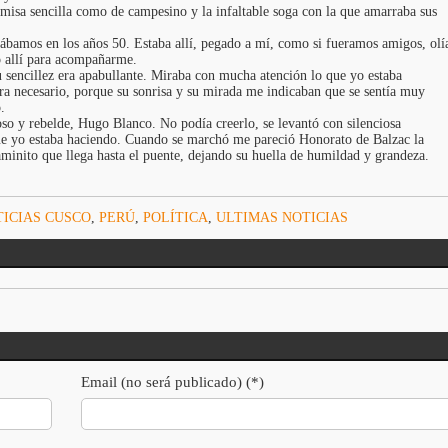
amisa sencilla como de campesino y la infaltable soga con la que amarraba sus
rábamos en los años 50. Estaba allí, pegado a mí, como si fueramos amigos, olí
o allí para acompañarme.
u sencillez era apabullante. Miraba con mucha atención lo que yo estaba
ra necesario, porque su sonrisa y su mirada me indicaban que se sentía muy
.
roso y rebelde, Hugo Blanco. No podía creerlo, se levantó con silenciosa
e yo estaba haciendo. Cuando se marchó me pareció Honorato de Balzac la
aminito que llega hasta el puente, dejando su huella de humildad y grandeza.
ICIAS CUSCO
,
PERÚ
,
POLÍTICA
,
ULTIMAS NOTICIAS
Email (no será publicado) (*)