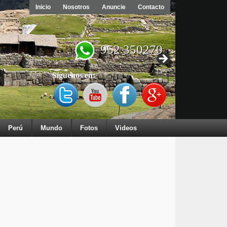
Inicio
Nosotros
Anuncie
Contacto
952 350270
Síguenos en:
Perú
Mundo
Fotos
Videos