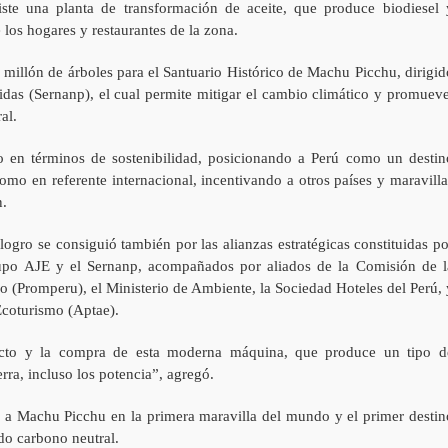
te una planta de transformación de aceite, que produce biodiesel 
 los hogares y restaurantes de la zona.
 millón de árboles para el Santuario Histórico de Machu Picchu, dirigid
idas (Sernanp), el cual permite mitigar el cambio climático y promueve
al.
o en términos de sostenibilidad, posicionando a Perú como un destin
omo en referente internacional, incentivando a otros países y maravilla
n.
gro se consiguió también por las alianzas estratégicas constituidas po
upo AJE y el Sernanp, acompañados por aliados de la Comisión de l
o (Promperu), el Ministerio de Ambiente, la Sociedad Hoteles del Perú, 
Ecoturismo (Aptae).
ecto y la compra de esta moderna máquina, que produce un tipo d
ierra, incluso los potencia”, agregó.
te a Machu Picchu en la primera maravilla del mundo y el primer destin
ado carbono neutral.