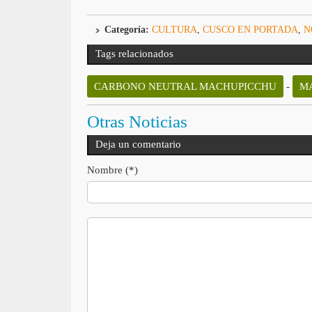
Categoría:
CULTURA
,
CUSCO EN PORTADA
,
N
Tags relacionados
CARBONO NEUTRAL MACHUPICCHU
-
M
Otras Noticias
Deja un comentario
Nombre (*)