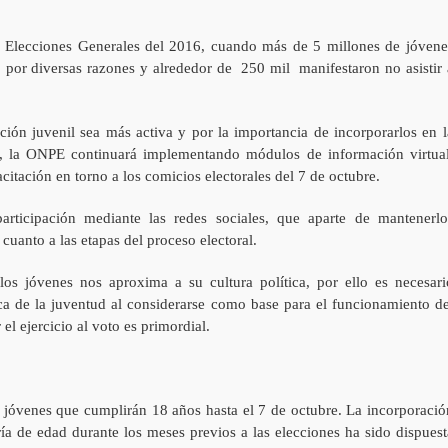
las Elecciones Generales del 2016, cuando más de 5 millones de jóvene
ó por diversas razones y alrededor de 250 mil manifestaron no asistir 
ación juvenil sea más activa y por la importancia de incorporarlos en l
dad, la ONPE continuará implementando módulos de información virtual
tación en torno a los comicios electorales del 7 de octubre.
rticipación mediante las redes sociales, que aparte de mantenerlo
cuanto a las etapas del proceso electoral.
los jóvenes nos aproxima a su cultura política, por ello es necesari
tica de la juventud al considerarse como base para el funcionamiento de
l ejercicio al voto es primordial.
s jóvenes que cumplirán 18 años hasta el 7 de octubre.
La incorporació
ía de edad durante los meses previos a las elecciones ha sido dispuest