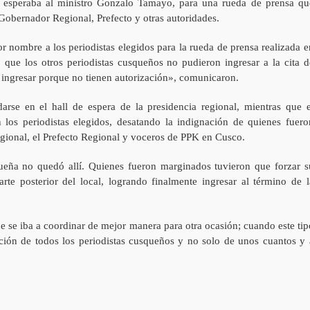
e esperaba al ministro Gonzalo Tamayo, para una rueda de prensa qu
al Gobernador Regional, Prefecto y otras autoridades.
r nombre a los periodistas elegidos para la rueda de prensa realizada e
que los otros periodistas cusqueños no pudieron ingresar a la cita d
ingresar porque no tienen autorización», comunicaron.
rse en el hall de espera de la presidencia regional, mientras que e
 los periodistas elegidos, desatando la indignación de quienes fuero
ional, el Prefecto Regional y voceros de PPK en Cusco.
queña no quedó allí. Quienes fueron marginados tuvieron que forzar s
rte posterior del local, logrando finalmente ingresar al término de l
e se iba a coordinar de mejor manera para otra ocasión; cuando este tip
ción de todos los periodistas cusqueños y no solo de unos cuantos y 