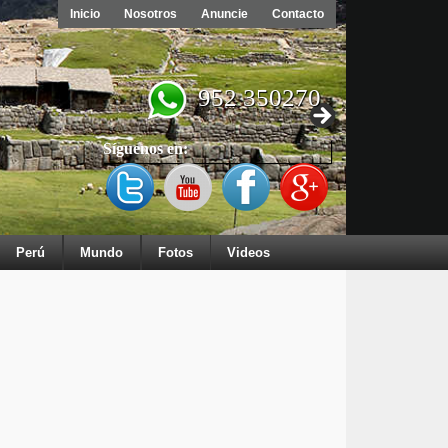
Inicio
Nosotros
Anuncie
Contacto
952 350270
Síguenos en:
Perú
Mundo
Fotos
Videos