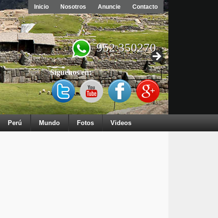
Inicio
Nosotros
Anuncie
Contacto
952 350270
Síguenos en:
Perú
Mundo
Fotos
Videos