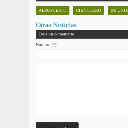
AEROPUERTO
-
CHINCHERO
-
INFUND
Otras Noticias
Deja un comentario
Nombre (*)