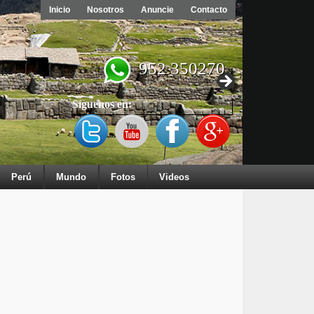
Inicio
Nosotros
Anuncie
Contacto
952 350270
Síguenos en:
Perú
Mundo
Fotos
Videos