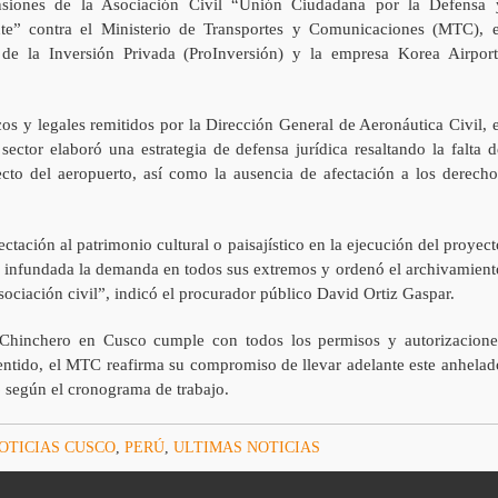
nsiones de la Asociación Civil “Unión Ciudadana por la Defensa 
te” contra el Ministerio de Transportes y Comunicaciones (MTC), e
de la Inversión Privada (ProInversión) y la empresa Korea Airport
os y legales remitidos por la Dirección General de Aeronáutica Civil, e
sector elaboró una estrategia de defensa jurídica resaltando la falta d
cto del aeropuerto, así como la ausencia de afectación a los derecho
ectación al patrimonio cultural o paisajístico en la ejecución del proyect
ró infundada la demanda en todos sus extremos y ordenó el archivamient
sociación civil”, indicó el procurador público David Ortiz Gaspar.
 Chinchero en Cusco cumple con todos los permisos y autorizacione
sentido, el MTC reafirma su compromiso de llevar adelante este anhelad
 según el cronograma de trabajo.
OTICIAS CUSCO
,
PERÚ
,
ULTIMAS NOTICIAS