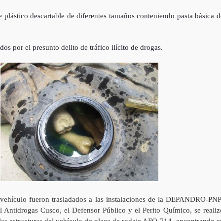
e plástico descartable de diferentes tamaños conteniendo pasta básica d
os por el presunto delito de tráfico ilícito de drogas.
 vehículo fueron trasladados a las instalaciones de la DEPANDRO-PNP
al Antidrogas Cusco, el Defensor Público y el Perito Químico, se realiz
de las estructuras del vehículo de placa de rodaje AFQ-714, encontrando e