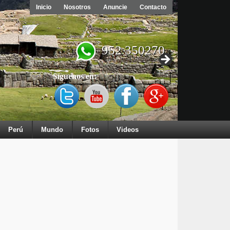
Inicio
Nosotros
Anuncie
Contacto
952 350270
Síguenos en:
Perú
Mundo
Fotos
Videos