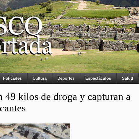
Policiales
Cultura
Deportes
Espectáculos
Salud
 49 kilos de droga y capturan a
icantes