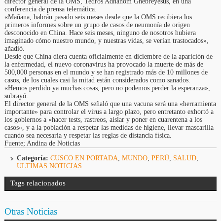
director general de la OMS, Tedros Adhanom Ghebreyesus, en una
conferencia de prensa telemática.
«Mañana, habrán pasado seis meses desde que la OMS recibiera los
primeros informes sobre un grupo de casos de neumonía de origen
desconocido en China. Hace seis meses, ninguno de nosotros hubiera
imaginado cómo nuestro mundo, y nuestras vidas, se verían trastocados»,
añadió.
Desde que China diera cuenta oficialmente en diciembre de la aparición de
la enfermedad, el nuevo coronavirus ha provocado la muerte de más de
500,000 personas en el mundo y se han registrado más de 10 millones de
casos, de los cuales casi la mitad están considerados como sanados.
«Hemos perdido ya muchas cosas, pero no podemos perder la esperanza»,
subrayó.
El director general de la OMS señaló que una vacuna será una «herramienta
importante» para controlar el virus a largo plazo, pero entretanto exhortó a
los gobiernos a «hacer tests, rastreos, aislar y poner en cuarentena a los
casos», y a la población a respetar las medidas de higiene, llevar mascarilla
cuando sea necesaria y respetar las reglas de distancia física.
Fuente; Andina de Noticias
Categoría:
CUSCO EN PORTADA
,
MUNDO
,
PERÚ
,
SALUD
,
ULTIMAS NOTICIAS
Tags relacionados
Otras Noticias