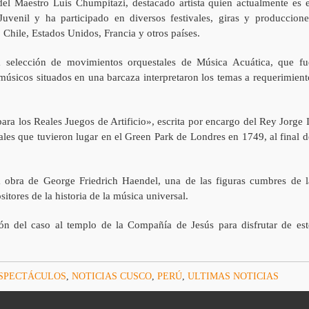
 del Maestro Luis Chumpitazi, destacado artista quien actualmente es e
uvenil y ha participado en diversos festivales, giras y produccione
 Chile, Estados Unidos, Francia y otros países.
a selección de movimientos orquestales de Música Acuática, que fu
músicos situados en una barcaza interpretaron los temas a requerimient
para los Reales Juegos de Artificio», escrita por encargo del Rey Jorge I
ales que tuvieron lugar en el Green Park de Londres en 1749, al final d
obra de George Friedrich Haendel, una de las figuras cumbres de l
tores de la historia de la música universal.
ión del caso al templo de la Compañía de Jesús para disfrutar de est
SPECTÁCULOS
,
NOTICIAS CUSCO
,
PERÚ
,
ULTIMAS NOTICIAS