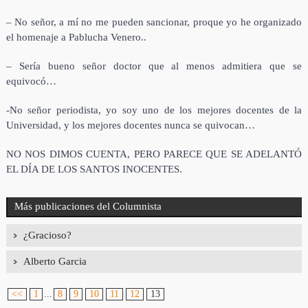
– No señor, a mí no me pueden sancionar, proque yo he organizado
el homenaje a Pablucha Venero..
– Sería bueno señor doctor que al menos admitiera que se
equivocó…
-No señor periodista, yo soy uno de los mejores docentes de la
Universidad, y los mejores docentes nunca se quivocan…
NO NOS DIMOS CUENTA, PERO PARECE QUE SE ADELANTÓ
EL DÍA DE LOS SANTOS INOCENTES.
Más publicaciones del Columnista
¿Gracioso?
Alberto Garcia
<<
1
...
8
9
10
11
12
13