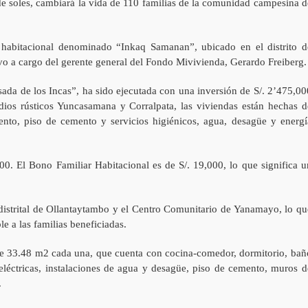
de soles, cambiará la vida de 110 familias de la comunidad campesina d
o habitacional denominado “Inkaq Samanan”, ubicado en el distrito d
o a cargo del gerente general del Fondo Mivivienda, Gerardo Freiberg.
ada de los Incas”, ha sido ejecutada con una inversión de S/. 2’475,00
dios rústicos Yuncasamana y Corralpata, las viviendas están hechas d
nto, piso de cemento y servicios higiénicos, agua, desagüe y energí
00. El Bono Familiar Habitacional es de S/. 19,000, lo que significa u
 distrital de Ollantaytambo y el Centro Comunitario de Yanamayo, lo qu
le a las familias beneficiadas.
de 33.48 m2 cada una, que cuenta con cocina-comedor, dormitorio, bañ
 eléctricas, instalaciones de agua y desagüe, piso de cemento, muros d
.