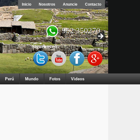
Inicio
Nosotros
Anuncie
Contacto
952 350270
Síguenos en:
Perú
Mundo
Fotos
Videos