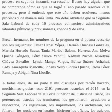
proceso en segunda instancia sea resuelto. Bueno hay alguien que
no comprende cómo es que se logró el año pasado resolver 2191
procesos, pero sí entiende que este año deben resolverse menos
procesos y de manera más lenta. No debe olvidarse que la Segunda
Sala Laboral de cada 10 procesos contencioso administrativos
laborales públicos y previsionales, conoce 9 de ellos.
Bretch hermano, los nombres de la pregunta en el poema reescrito
son los siguientes: Elmer Canal Yépez, Hernán Huacasi Gonzales,
Mariela Hurtado Sucsa, Tania Maribel Saloma Herrera, Ana Melva
Quispe Góngora, Félix Sullca Yanqui, Nadhim Nicole Josselyne
Chávez Zevallos, Lynda Manga Vargas, Belisa Suárez Achahui,
Lady Amesquita Mancilla, Johans Willy Lloclla Quispe, Paola Pérez
Rumaja y Abigail Nina Lloclle.
A todos ellos, de mi parte y mil disculpas por recién hacerlo,
muchísimas gracias; esos 2191 procesos resueltos el 2015, en la
Segunda Sala Laboral de la Corte Superior de Justicia de Cusco, les
pertenecen, ustedes los tramitaron, los gestionaron, ayudaron a
resolverlos, los registraron, los imprimieron, los archivaron, los
foliaron, los pusieron en legajos, hicieron los oficios, los trajeron,