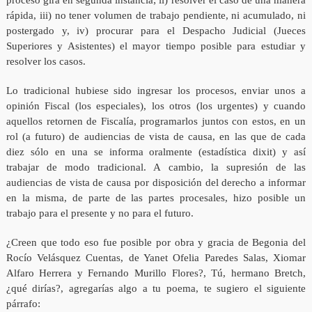
proceso gira en segunda instancia; ii) resolver el caso de una manera
rápida, iii) no tener volumen de trabajo pendiente, ni acumulado, ni
postergado y, iv) procurar para el Despacho Judicial (Jueces
Superiores y Asistentes) el mayor tiempo posible para estudiar y
resolver los casos.
Lo tradicional hubiese sido ingresar los procesos, enviar unos a
opinión Fiscal (los especiales), los otros (los urgentes) y cuando
aquellos retornen de Fiscalía, programarlos juntos con estos, en un
rol (a futuro) de audiencias de vista de causa, en las que de cada
diez sólo en una se informa oralmente (estadística dixit) y así
trabajar de modo tradicional. A cambio, la supresión de las
audiencias de vista de causa por disposición del derecho a informar
en la misma, de parte de las partes procesales, hizo posible un
trabajo para el presente y no para el futuro.
¿Creen que todo eso fue posible por obra y gracia de Begonia del
Rocío Velásquez Cuentas, de Yanet Ofelia Paredes Salas, Xiomar
Alfaro Herrera y Fernando Murillo Flores?, Tú, hermano Bretch,
¿qué dirías?, agregarías algo a tu poema, te sugiero el siguiente
párrafo: