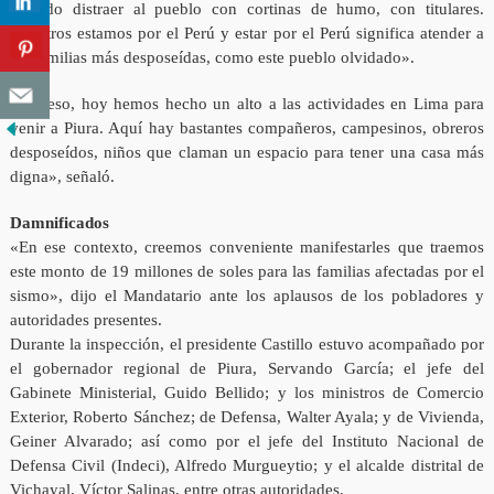
querido distraer al pueblo con cortinas de humo, con titulares.
Nosotros estamos por el Perú y estar por el Perú significa atender a
las familias más desposeídas, como este pueblo olvidado».
«Por eso, hoy hemos hecho un alto a las actividades en Lima para
venir a Piura. Aquí hay bastantes compañeros, campesinos, obreros
desposeídos, niños que claman un espacio para tener una casa más
digna», señaló.
Damnificados
«En ese contexto, creemos conveniente manifestarles que traemos
este monto de 19 millones de soles para las familias afectadas por el
sismo», dijo el Mandatario ante los aplausos de los pobladores y
autoridades presentes.
Durante la inspección, el presidente Castillo estuvo acompañado por
el gobernador regional de Piura, Servando García; el jefe del
Gabinete Ministerial, Guido Bellido; y los ministros de Comercio
Exterior, Roberto Sánchez; de Defensa, Walter Ayala; y de Vivienda,
Geiner Alvarado; así como por el jefe del Instituto Nacional de
Defensa Civil (Indeci), Alfredo Murgueytio; y el alcalde distrital de
Vichayal, Víctor Salinas, entre otras autoridades.