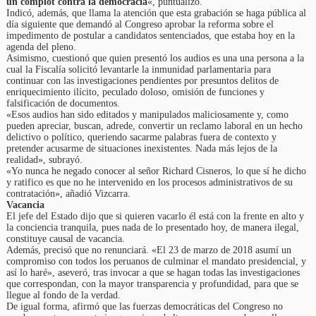
un complot contra la democracia
«, puntualizó.
Indicó, además, que llama la atención que esta grabación se haga pública al
día siguiente que demandó al Congreso aprobar la reforma sobre el
impedimento de postular a candidatos sentenciados, que estaba hoy en la
agenda del pleno.
Asimismo, cuestionó que quien presentó los audios es una una persona a la
cual la Fiscalía solicitó levantarle la inmunidad parlamentaria para
continuar con las investigaciones pendientes por presuntos delitos de
enriquecimiento ilícito, peculado doloso, omisión de funciones y
falsificación de documentos.
«Esos audios han sido editados y manipulados maliciosamente y, como
pueden apreciar, buscan, adrede, convertir un reclamo laboral en un hecho
delictivo o político, queriendo sacarme palabras fuera de contexto y
pretender acusarme de situaciones inexistentes. Nada más lejos de la
realidad», subrayó.
«Yo nunca he negado conocer al señor Richard Cisneros, lo que sí he dicho
y ratifico es que no he intervenido en los procesos administrativos de su
contratación», añadió Vizcarra.
Vacancia
El jefe del Estado dijo que si quieren vacarlo él está con la frente en alto y
la conciencia tranquila, pues nada de lo presentado hoy, de manera ilegal,
constituye causal de vacancia.
Además, precisó que no renunciará. «El 23 de marzo de 2018 asumí un
compromiso con todos los peruanos de culminar el mandato presidencial, y
así lo haré», aseveró, tras invocar a que se hagan todas las investigaciones
que correspondan, con la mayor transparencia y profundidad, para que se
llegue al fondo de la verdad.
De igual forma, afirmó que las fuerzas democráticas del Congreso no