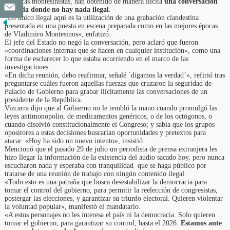
prácticas montesinistas, han obtenido de manera ilícita
una conversación
privada donde no hay nada ilegal
.
“Lo único ilegal aquí es la utilización de una grabación clandestina
presentada en una puesta en escena preparada como en las mejores épocas
de Vladimiro Montesinos», enfatizó.
El jefe del Estado no negó la conversación, pero aclaró que fueron
«coordinaciones internas que se hacen en cualquier institución», como una
forma de esclarecer lo que estaba ocurriendo en el marco de las
investigaciones.
«En dicha reunión, debo reafirmar, señalé ´digamos la verdad´», refirió tras
preguntarse cuáles fueron aquellas fuerzas que cruzaron la seguridad de
Palacio de Gobierno para grabar ilícitamente las conversaciones de un
presidente de la República.
Vizcarra dijo que al Gobierno no le tembló la mano cuando promulgó las
leyes antimonopolio, de medicamentos genéricos, o de los octógonos, o
cuando disolvió constitucionalmente el Congreso; y sabía que los grupos
opositores a estas decisiones buscarían oportunidades y pretextos para
atacar. «Hoy ha sido un nuevo intento», insistió.
Mencionó que el pasado 29 de julio un periodista de prensa extranjera les
hizo llegar la información de la existencia del audio sacado hoy, pero nunca
escucharon nada y esperaba con tranquilidad que se haga público por
tratarse de una reunión de trabajo con ningún contenido ilegal.
«Todo esto es una patraña que busca desestabilizar la democracia para
tomar el control del gobierno, para permitir la reelección de congresistas,
postergar las elecciones, y garantizar su triunfo electoral. Quieren violentar
la voluntad popular», manifestó el mandatario.
«A estos personajes no les interesa el país ni la democracia. Solo quieren
tomar el gobierno, para garantizar su control, hasta el 2026.
Estamos ante