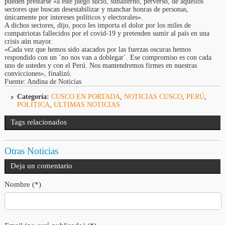
pueden prestarse «a este juego sucio, subalterno, perverso, de aquellos
sectores que buscan desestabilizar y manchar honras de personas,
únicamente por intereses políticos y electorales».
A dichos sectores, dijo, poco les importa el dolor por los miles de
compatriotas fallecidos por el covid-19 y pretenden sumir al país en una
crisis aún mayor.
«Cada vez que hemos sido atacados por las fuerzas oscuras hemos
respondido con un ´no nos van a doblegar´. Ese compromiso es con cada
uno de ustedes y con el Perú. Nos mantendremos firmes en nuestras
convicciones», finalizó.
Fuente: Andina de Noticias
Categoría:
CUSCO EN PORTADA
,
NOTICIAS CUSCO
,
PERÚ
,
POLÍTICA
,
ULTIMAS NOTICIAS
Tags relacionados
Otras Noticias
Deja un comentario
Nombre (*)