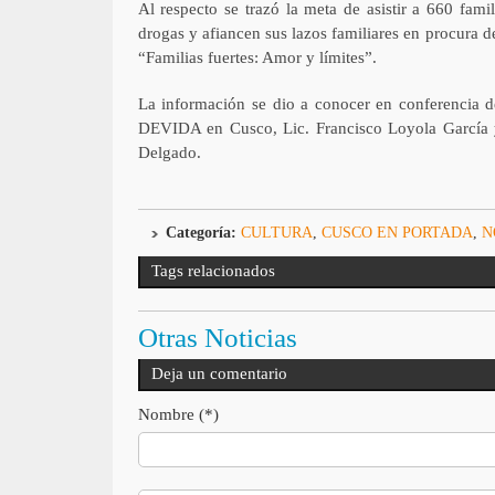
Al respecto se trazó la meta de asistir a 660 fam
drogas y afiancen sus lazos familiares en procura d
“Familias fuertes: Amor y límites”.
La información se dio a conocer en conferencia de
DEVIDA en Cusco, Lic. Francisco Loyola García y
Delgado.
Categoría:
CULTURA
,
CUSCO EN PORTADA
,
N
Tags relacionados
Otras Noticias
Deja un comentario
Nombre (*)