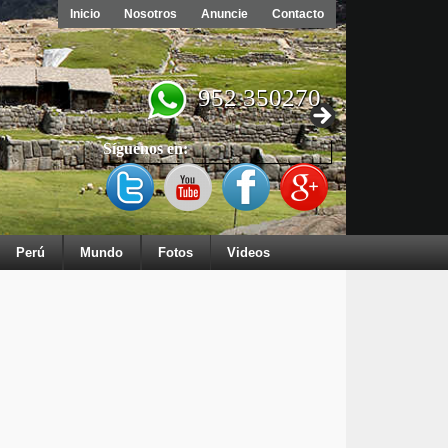
Inicio
Nosotros
Anuncie
Contacto
952 350270
Síguenos en:
Perú
Mundo
Fotos
Videos