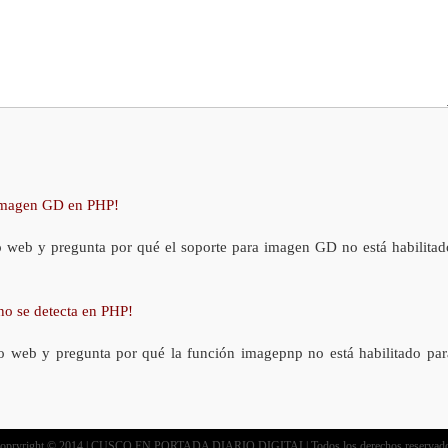
 imagen GD en PHP!
o web y pregunta por qué el soporte para imagen GD no está habilitad
no se detecta en PHP!
o web y pregunta por qué la función imagepnp no está habilitado par
opryright © 2014 | CUSCO EN PORTADA DIARIO DIGITAL| Todos los derechos reservad