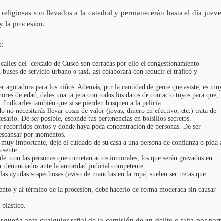
religiosas son llevados a la catedral y permanecerán hasta el día jueve
y la procesión.
s:
 calles del cercado de Cusco son cerradas por ello el congestionamiento
n buses de servicio urbano o taxi, así colaborará con reducir el tráfico y
er agotadora para los niños. Además, por la cantidad de gente que asiste, es mu
nores de edad, dales una tarjeta con todos los datos de contacto tuyos para que,
 Indícarles también que si se pierden busquen a la policía.
do no necesitarás llevar cosas de valor (joyas, dinero en efectivo, etc.) trata de
esario. De ser posible, esconde tus pertenencias en bolsillos secretos.
er recorridos cortos y donde haya poca concentración de personas. De ser
descansar por momentos.
 muy importante, deje el cuidado de su casa a una persona de confianza o pida 
usente.
xible con las personas que cometan actos inmorales, los que serán gravados en
ser denunciados ante la autoridad judicial competente.
 las ayudas sospechosas (aviso de manchas en la ropa) suelen ser tretas que
ento y al término de la procesión, debe hacerlo de forma moderada sin causar
 plástico.
squeña ante cualquier señal de la comisión de un delito o falta por part