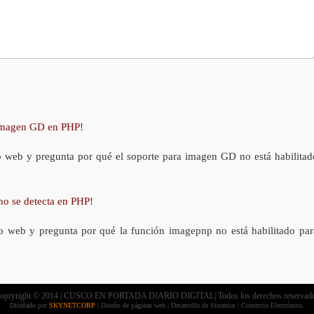
 imagen GD en PHP!
o web y pregunta por qué el soporte para imagen GD no está habilitad
no se detecta en PHP!
o web y pregunta por qué la función imagepnp no está habilitado par
opryright © 2014 | CUSCO EN PORTADA DIARIO DIGITAL| Todos los derechos reservad
Diseñado por
SKYNETCORP
| Diseño de páginas web | Desarrollo de Sistemas | Comercio Electrónico.