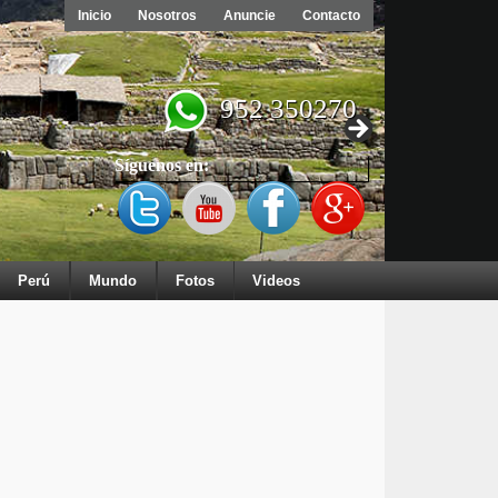
Inicio
Nosotros
Anuncie
Contacto
952 350270
Síguenos en:
Perú
Mundo
Fotos
Videos