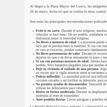
Al llegar a la Plaza Mayor del Cusco, las imágenes 
26 de mayo, fecha en que se realiza la misa central 
Son estas las principales recomendaciones policiale
Evite ir en carro
: Durante el acto religioso; muchas
vehicular se hace lento. De ser posible, trasladarse e
disfrutarás mejor la festividad religiosa.
No lleves a menores de edad
: La procesión puede s
fácil que se pierdan entre la multitud. Si vas con me
en caso se extravíen, puedan contactarte rápidamente.
No lleves pertenencias de valor
: Durante el recorri
dejarlos en casa o de llevar únicamente lo justo y nec
Si vas con personas mayores de edad
: Intenta hac
posible, lleva banquitos plegables para que puedan 
Deje su vivienda al cuidado de una persona
: Algo
un vecino que la vigile mientras usted se encuentra a
Policía inflexible
: La autoridad policial será infle
circuitos cerrados y así facilitar su detención, para 
No permita ayudas de desconocidos
: Desconfié de
utilizan los delincuentes para robarles.
Retiro en forma moderada
: Durante su desplazami
molestias al resto de transeúntes.
Ante posibles lluvias
: Llevar paraguas o ponchos de
La Región Policial Cusco, exhorta a colectividad cu