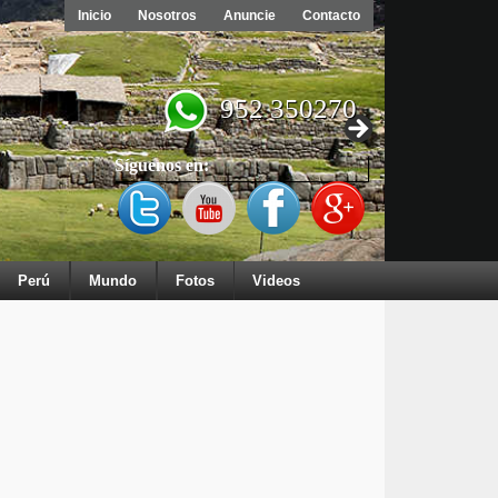
Inicio
Nosotros
Anuncie
Contacto
952 350270
Síguenos en:
Perú
Mundo
Fotos
Videos