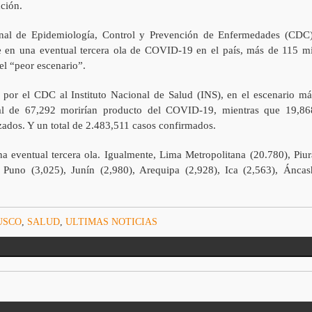
nción.
onal de Epidemiología, Control y Prevención de Enfermedades (CDC)
ue en una eventual tercera ola de COVID-19 en el país, más de 115 mi
el “peor escenario”.
por el CDC al Instituto Nacional de Salud (INS), en el escenario má
tal de 67,292 morirían producto del COVID-19, mientras que 19,86
ados. Y un total de 2.483,511 casos confirmados.
na eventual tercera ola. Igualmente, Lima Metropolitana (20.780), Piur
, Puno (3,025), Junín (2,980), Arequipa (2,928), Ica (2,563), Áncas
USCO
,
SALUD
,
ULTIMAS NOTICIAS