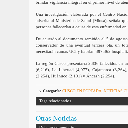
brindar vigilancia integral en el primer nivel de ate
Una investigación elaborada por el Centro Naci
adscrita al Ministerio de Salud (Minsa), señala q
personas fallecerían a causa de esta enfermedad en 
De acuerdo al documento remitido el 5 de agosto 
conservador de una eventual tercera ola, un to
necesitarán camas UCI y habrían 397,362 hospitaliz
La región Cusco presentaría 2,836 fallecidos en u
(6,216), La Libertad (4,977), Cajamarca (3,264)
(2,254), Huánuco (2,191) y Áncash (2,254).
Categoría:
CUSCO EN PORTADA
,
NOTICIAS C
Tags relacionados
Otras Noticias
Deja un comentario