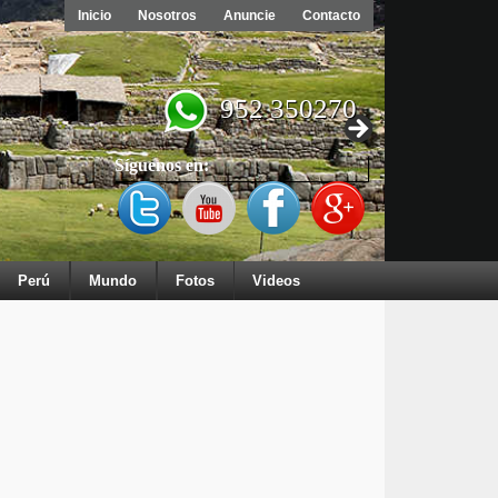
Inicio
Nosotros
Anuncie
Contacto
952 350270
Síguenos en:
Perú
Mundo
Fotos
Videos