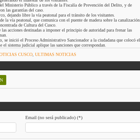
erando el malestar de los visitantes.
del Ministerio Público a través de la Fiscalía de Prevención del Delito, y de
on las garantías del caso.
co, dejando libre la vía peatonal para el tránsito de los visitantes.
 de la vía peatonal, que comunica con el puente de madera sobre la canalización
oncentrada de Cultura del Cusco.
 las acciones destinadas a imponer el principio de autoridad para frenar las
man.
, se inició el Proceso Administrativo Sancionador a la ciudadana que colocó el
e el sistema judicial aplique las sanciones que correspondan.
OTICIAS CUSCO
,
ULTIMAS NOTICIAS
N
Email (no será publicado) (*)