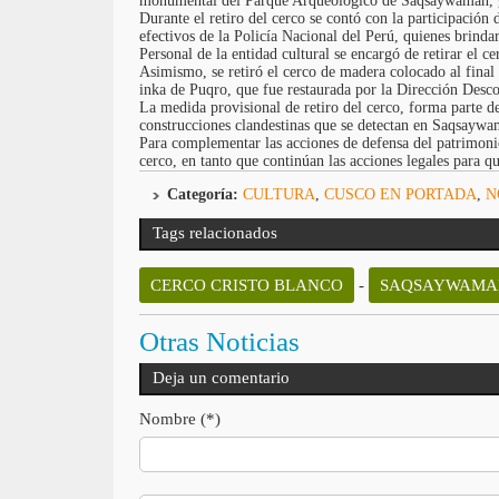
monumental del Parque Arqueológico de Saqsaywaman, gen
Durante el retiro del cerco se contó con la participación 
efectivos de la Policía Nacional del Perú, quienes brindar
Personal de la entidad cultural se encargó de retirar el cer
Asimismo, se retiró el cerco de madera colocado al final
inka de Puqro, que fue restaurada por la Dirección Desc
La medida provisional de retiro del cerco, forma parte de
construcciones clandestinas que se detectan en Saqsaywa
Para complementar las acciones de defensa del patrimonio
cerco, en tanto que continúan las acciones legales para qu
Categoría:
CULTURA
,
CUSCO EN PORTADA
,
N
Tags relacionados
CERCO CRISTO BLANCO
-
SAQSAYWAMA
Otras Noticias
Deja un comentario
Nombre (*)