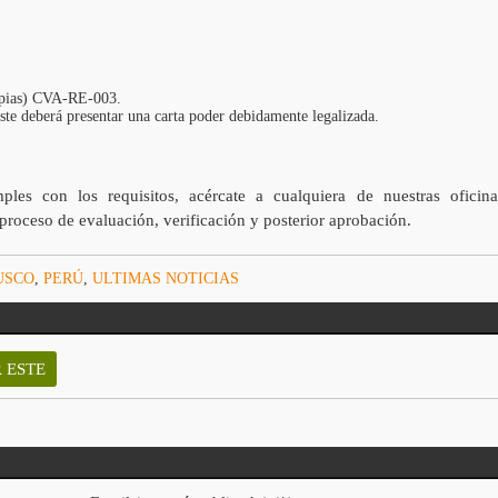
copias) CVA-RE-003.
este deberá presentar una carta poder debidamente legalizada.
les con los requisitos, acércate a cualquiera de nuestras oficina
l proceso de evaluación, verificación y posterior aprobación.
USCO
,
PERÚ
,
ULTIMAS NOTICIAS
 ESTE