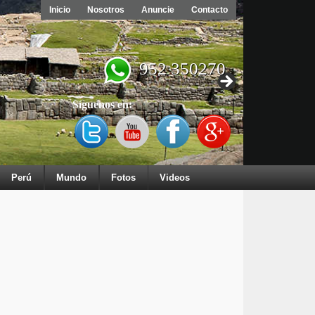
Inicio
Nosotros
Anuncie
Contacto
952 350270
Síguenos en:
Perú
Mundo
Fotos
Videos