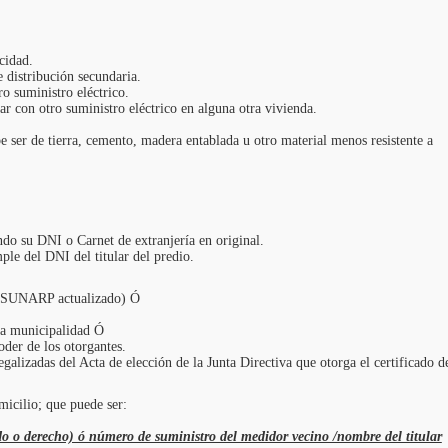
cidad.
 distribución secundaria.
o suministro eléctrico.
ar con otro suministro eléctrico en alguna otra vivienda.
e ser de tierra, cemento, madera entablada u otro material menos resistente a
ando su DNI o Carnet de extranjería en original.
mple del DNI del titular del predio.
or SUNARP actualizado) Ó
la municipalidad Ó
oder de los otorgantes.
alizadas del Acta de elección de la Junta Directiva que otorga el certificado d
micilio; que puede ser:
rdo o derecho) ó número de suministro del medidor vecino /nombre del titular