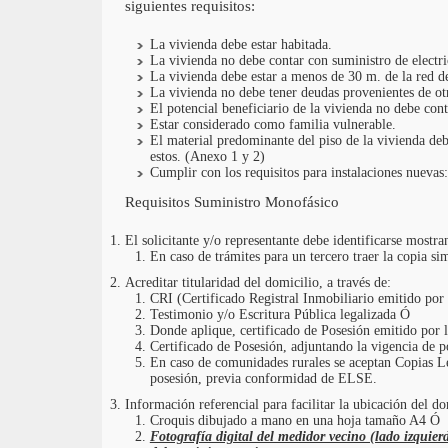
siguientes requisitos:
La vivienda debe estar habitada.
La vivienda no debe contar con suministro de electri
La vivienda debe estar a menos de 30 m. de la red de
La vivienda no debe tener deudas provenientes de otr
El potencial beneficiario de la vivienda no debe cont
Estar considerado como familia vulnerable.
El material predominante del piso de la vivienda deb
estos. (Anexo 1 y 2)
Cumplir con los requisitos para instalaciones nuevas:
Requisitos Suministro Monofásico
El solicitante y/o representante debe identificarse mostr
En caso de trámites para un tercero traer la copia si
Acreditar titularidad del domicilio, a través de:
CRI (Certificado Registral Inmobiliario emitido p
Testimonio y/o Escritura Pública legalizada Ó
Donde aplique, certificado de Posesión emitido por 
Certificado de Posesión, adjuntando la vigencia de p
En caso de comunidades rurales se aceptan Copias Leg
posesión, previa conformidad de ELSE.
Información referencial para facilitar la ubicación del do
Croquis dibujado a mano en una hoja tamaño A4 Ó
Fotografía digital del medidor vecino (lado izquie