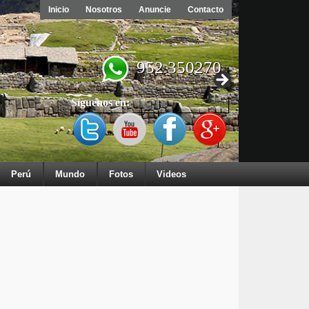
Inicio
Nosotros
Anuncie
Contacto
952 350270
Síguenos en:
Perú
Mundo
Fotos
Videos