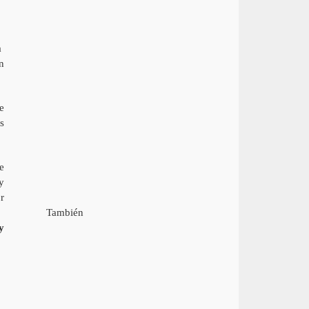
a
n
e
s
e
y
r
.
También
y