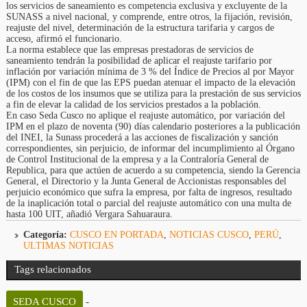
los servicios de saneamiento es competencia exclusiva y excluyente de la
SUNASS a nivel nacional, y comprende, entre otros, la fijación, revisión,
reajuste del nivel, determinación de la estructura tarifaria y cargos de
acceso, afirmó el funcionario.
La norma establece que las empresas prestadoras de servicios de
saneamiento tendrán la posibilidad de aplicar el reajuste tarifario por
inflación por variación mínima de 3 % del Índice de Precios al por Mayor
(IPM) con el fin de que las EPS puedan atenuar el impacto de la elevación
de los costos de los insumos que se utiliza para la prestación de sus servicios
a fin de elevar la calidad de los servicios prestados a la población.
En caso Seda Cusco no aplique el reajuste automático, por variación del
IPM en el plazo de noventa (90) días calendario posteriores a la publicación
del INEI, la Sunass procederá a las acciones de fiscalización y sanción
correspondientes, sin perjuicio, de informar del incumplimiento al Órgano
de Control Institucional de la empresa y a la Contraloría General de
Republica, para que actúen de acuerdo a su competencia, siendo la Gerencia
General, el Directorio y la Junta General de Accionistas responsables del
perjuicio económico que sufra la empresa, por falta de ingresos, resultado
de la inaplicación total o parcial del reajuste automático con una multa de
hasta 100 UIT, añadió Vergara Sahuaraura.
Categoría:
CUSCO EN PORTADA
,
NOTICIAS CUSCO
,
PERÚ
,
ULTIMAS NOTICIAS
Tags relacionados
SEDA CUSCO
-