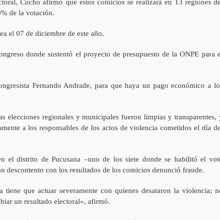
ectoral, Cucho afirmó que estos comicios se realizará en 13 regiones de
0% de la votación.
sea el 07 de diciembre de este año.
ongreso donde sustentó el proyecto de presupuesto de la ONPE para e
 congresista Fernando Andrade, para que haya un pago económico a lo
as elecciones regionales y municipales fueron limpias y transparentes, 
amente a los responsables de los actos de violencia cometidos el día de
n el distrito de Pucusana –uno de los siete donde se habilitó el vot
ón descontento con los resultados de los comicios denunció fraude.
ía tiene que actuar severamente con quienes desataron la violencia; n
ar un resultado electoral», afirmó.