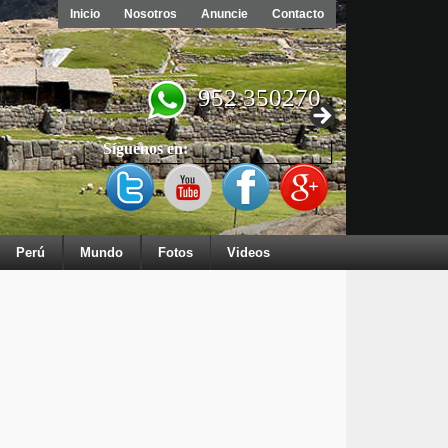
Inicio
Nosotros
Anuncie
Contacto
952 350270
Síguenos en:
Perú
Mundo
Fotos
Videos