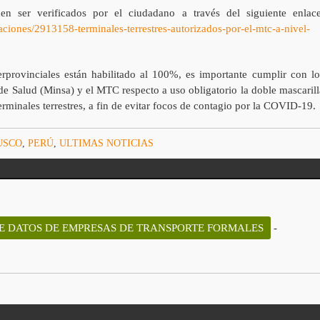
den ser verificados por el ciudadano a través del siguiente enlace
aciones/2913158-terminales-terrestres-autorizados-por-el-mtc-a-nivel-
erprovinciales están habilitado al 100%, es importante cumplir con lo
o de Salud (Minsa) y el MTC respecto a uso obligatorio la doble mascarill
terminales terrestres, a fin de evitar focos de contagio por la COVID-19.
USCO
,
PERÚ
,
ULTIMAS NOTICIAS
DE DATOS DE EMPRESAS DE TRANSPORTE FORMALES
-