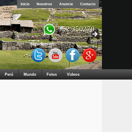
Inicio
Nosotros
Anuncie
Contacto
952 350270
Síguenos en:
Perú
Mundo
Fotos
Videos