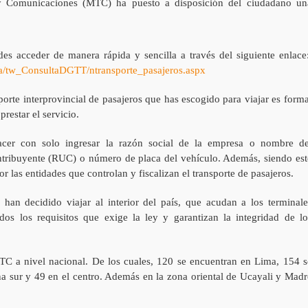
s y Comunicaciones (MTC) ha puesto a disposición del ciudadano un
edes acceder de manera rápida y sencilla a través del siguiente enlace
ea/tw_ConsultaDGTT/ntransporte_pasajeros.aspx
orte interprovincial de pasajeros que has escogido para viajar es forma
restar el servicio.
cer con solo ingresar la razón social de la empresa o nombre de
ontribuyente (RUC) o número de placa del vehículo. Además, siendo est
r las entidades que controlan y fiscalizan el transporte de pasajeros.
an decidido viajar al interior del país, que acudan a los terminale
dos los requisitos que exige la ley y garantizan la integridad de lo
MTC a nivel nacional. De los cuales, 120 se encuentran en Lima, 154 s
ona sur y 49 en el centro. Además en la zona oriental de Ucayali y Madr