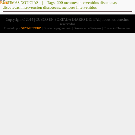
ULTIMAS NOTICIAS
|
Tags:
600 menores intervenidos discotecas
,
discotecas
,
intervención discotecas
,
menores intervenidos
Copryright © 2014 | CUSCO EN PORTADA DIARIO DIGITAL| Todos los derechos
reservados
Diseñado por
SKYNETCORP
| Diseño de páginas web | Desarrollo de Sistemas | Comercio Electrónico.