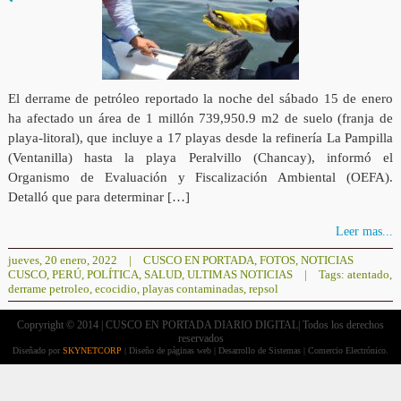
El derrame de petróleo reportado la noche del sábado 15 de enero
ha afectado un área de 1 millón 739,950.9 m2 de suelo (franja de
playa-litoral), que incluye a 17 playas desde la refinería La Pampilla
(Ventanilla) hasta la playa Peralvillo (Chancay), informó el
Organismo de Evaluación y Fiscalización Ambiental (OEFA).
Detalló que para determinar […]
Leer mas...
jueves, 20 enero, 2022
|
CUSCO EN PORTADA
,
FOTOS
,
NOTICIAS
CUSCO
,
PERÚ
,
POLÍTICA
,
SALUD
,
ULTIMAS NOTICIAS
|
Tags:
atentado
,
derrame petroleo
,
ecocidio
,
playas contaminadas
,
repsol
Copryright © 2014 | CUSCO EN PORTADA DIARIO DIGITAL| Todos los derechos
reservados
Diseñado por
SKYNETCORP
| Diseño de páginas web | Desarrollo de Sistemas | Comercio Electrónico.