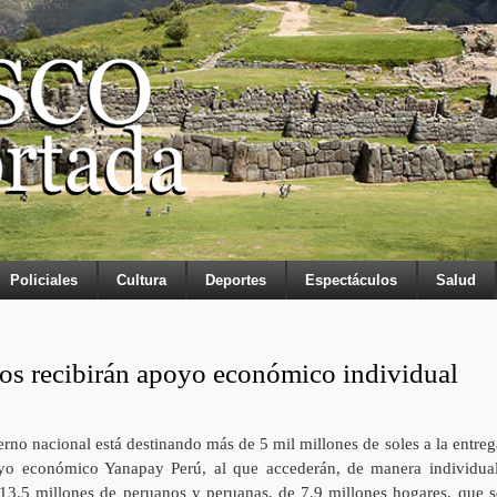
Policiales
Cultura
Deportes
Espectáculos
Salud
os recibirán apoyo económico individual
rno nacional está destinando más de 5 mil millones de soles a la entreg
yo económico Yanapay Perú, al que accederán, de manera individual
13.5 millones de peruanos y peruanas, de 7.9 millones hogares, que s