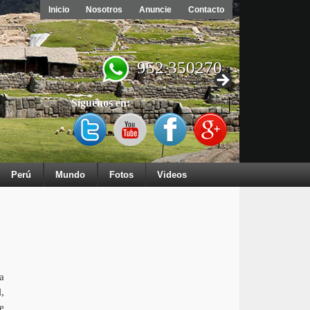
Inicio
Nosotros
Anuncie
Contacto
952 350270
Síguenos en:
Perú
Mundo
Fotos
Videos
a
,
e