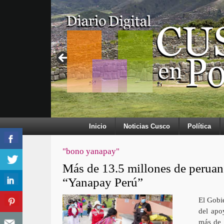
Inicio
Noticias Cusco
Política
"bono yanapay"
Más de 13.5 millones de peruan
“Yanapay Perú”
El Gobie
del apo
más de 