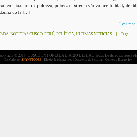
ran en situación de pobreza, pobreza extrema y/o vulnerabilidad, debid
ndemia de la […]
Leer mas..
TADA
,
NOTICIAS CUSCO
,
PERÚ
,
POLÍTICA
,
ULTIMAS NOTICIAS
|
Tags:
opryright © 2014 | CUSCO EN PORTADA DIARIO DIGITAL| Todos los derechos reservad
Diseñado por
SKYNETCORP
| Diseño de páginas web | Desarrollo de Sistemas | Comercio Electrónico.