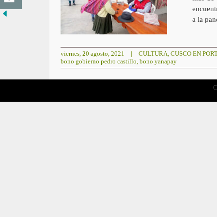
encuent
a la pa
viernes, 20 agosto, 2021
|
CULTURA
,
CUSCO EN POR
bono gobierno pedro castillo
,
bono yanapay
C