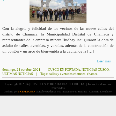
Con la alegría y felicidad de los vecinos de las nueve calles del
distrito de Chamaca, la Municipalidad Distrital de Chamaca y
representantes de la empresa minera Hudbay inauguraron la obra de
asfalto de calles, avenidas, y veredas, además de la construcción de
un pontón y un arco de bienvenida a la capital de la […]
Leer mas...
domingo, 24 octubre, 2021
|
CUSCO EN PORTADA
,
NOTICIAS CUSCO
,
ULTIMAS NOTICIAS
|
Tags:
calles y avenidas chamaca
,
chamca
Copryright © 2014 | CUSCO EN PORTADA DIARIO DIGITAL| Todos los derechos
reservados
Diseñado por
SKYNETCORP
| Diseño de páginas web | Desarrollo de Sistemas | Comercio Electrónico.