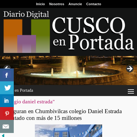
Inicio
Nosotros
Anuncie
Contacto
Cusco en Portada
"colegio daniel estrada"
Inauguran en Chumbivilcas colegio Daniel Estrada
ejecutado con más de 15 millones