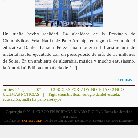
Un sueño hecho realidad. La alcaldesa de la Provincia de
Chumbivilcas, Srta. Nadia Liz Pallo Arotaipe entregó a la comunidad
educativa Daniel Estrada Pérez una moderna infraestructura de
material noble, ejecutado con un presupuesto de más de 15 millones
de Soles. En un ambiente de algarabía, música y mucho entusiasmo,
la Autoridad Edil, acompañada de […]
Leer mas...
martes, 24 agosto, 2021
|
CUSCO EN PORTADA
,
NOTICIAS CUSCO
,
ULTIMAS NOTICIAS
|
Tags:
chumbivilcas
,
colegio daniel estrada
,
educación
,
nadia liz pallo arotaype
Copryright © 2014 | CUSCO EN PORTADA DIARIO DIGITAL| Todos los derechos
reservados
Diseñado por
SKYNETCORP
| Diseño de páginas web | Desarrollo de Sistemas | Comercio Electrónico.