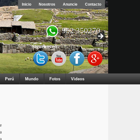
Inicio
Nosotros
Anuncie
Contacto
952 350270
Síguenos en:
Perú
Mundo
Fotos
Videos
e
a
a