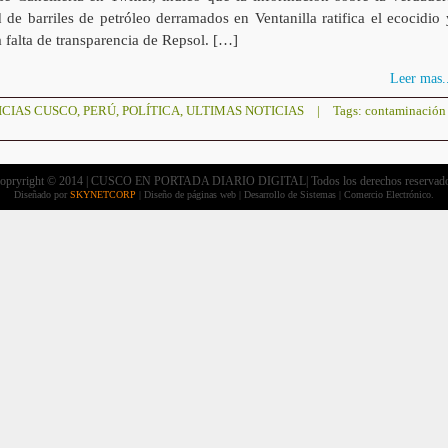
 de barriles de petróleo derramados en Ventanilla ratifica el ecocidio 
a falta de transparencia de Repsol. […]
Leer mas..
ICIAS CUSCO
,
PERÚ
,
POLÍTICA
,
ULTIMAS NOTICIAS
|
Tags:
contaminación
opryright © 2014 | CUSCO EN PORTADA DIARIO DIGITAL| Todos los derechos reservad
Diseñado por
SKYNETCORP
| Diseño de páginas web | Desarrollo de Sistemas | Comercio Electrónico.