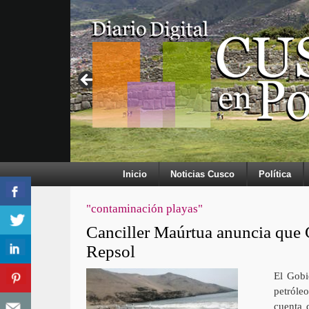
Inicio
Noticias Cusco
Política
"contaminación playas"
Canciller Maúrtua anuncia que 
Repsol
El Gobi
petróleo
cuenta 