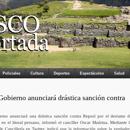
Policiales
Cultura
Deportes
Espectáculos
Salud
Gobierno anunciará drástica sanción contra
erno anunciará una drástica sanción contra Repsol por el derrame d
 en el litoral peruano, informó el canciller Oscar Maúrtua. Mediante l
de Cancillería en Twitter, indicó que la información sobre la verdader