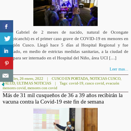
Noah Gabriel de 2 meses de nacido, natural de Ocongate
(Quispicanchi) es el primer caso grave de COVID-19 en menores en
la región Cusco. Llegó hace 5 días al Hospital Regional y fue
evacuado, en medio de estrictas medidas sanitarias, a la ciudad de
Lima para ser internado en el Hospital del Niño, área UCI […]
Leer mas...
miércoles, 26 enero, 2022
|
CUSCO EN PORTADA
,
NOTICIAS CUSCO
,
SALUD
,
ULTIMAS NOTICIAS
|
Tags:
covid-19
,
cusco covid
,
evacuón
menores covid
,
menores con covid
Más de 31 mil cusqueños de 36 a 39 años recibirán la
vacuna contra la Covid-19 este fin de semana