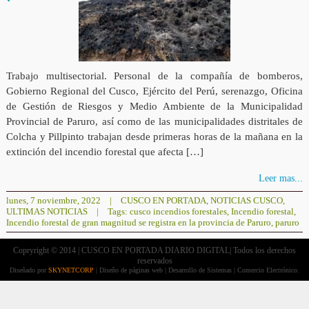
Trabajo multisectorial. Personal de la compañía de bomberos,
Gobierno Regional del Cusco, Ejército del Perú, serenazgo, Oficina
de Gestión de Riesgos y Medio Ambiente de la Municipalidad
Provincial de Paruro, así como de las municipalidades distritales de
Colcha y Pillpinto trabajan desde primeras horas de la mañana en la
extinción del incendio forestal que afecta […]
Leer mas...
lunes, 7 noviembre, 2022
|
CUSCO EN PORTADA
,
NOTICIAS CUSCO
,
ULTIMAS NOTICIAS
|
Tags:
cusco incendios forestales
,
Incendio forestal
,
Incendio forestal de gran magnitud se registra en la provincia de Paruro
,
paruro
Copryright © 2014 | CUSCO EN PORTADA DIARIO DIGITAL| Todos los derechos
reservados
Diseñado por
SKYNETCORP
| Diseño de páginas web | Desarrollo de Sistemas | Comercio Electrónico.