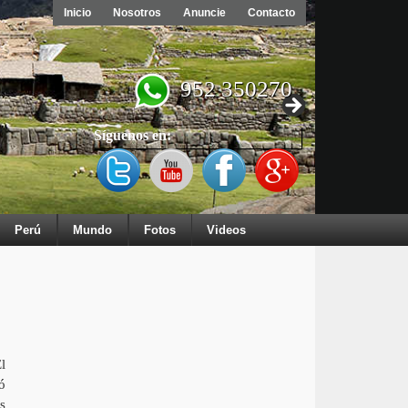
Inicio
Nosotros
Anuncie
Contacto
952 350270
Síguenos en:
Perú
Mundo
Fotos
Videos
l
ó
s