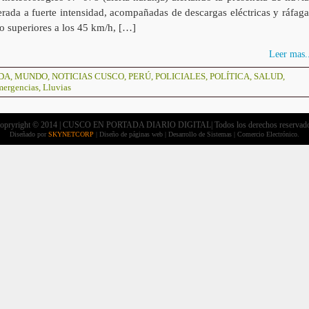
rada a fuerte intensidad, acompañadas de descargas eléctricas y ráfaga
o superiores a los 45 km/h, […]
Leer mas..
DA
,
MUNDO
,
NOTICIAS CUSCO
,
PERÚ
,
POLICIALES
,
POLÍTICA
,
SALUD
,
mergencias
,
Lluvias
opryright © 2014 | CUSCO EN PORTADA DIARIO DIGITAL| Todos los derechos reservad
Diseñado por
SKYNETCORP
| Diseño de páginas web | Desarrollo de Sistemas | Comercio Electrónico.