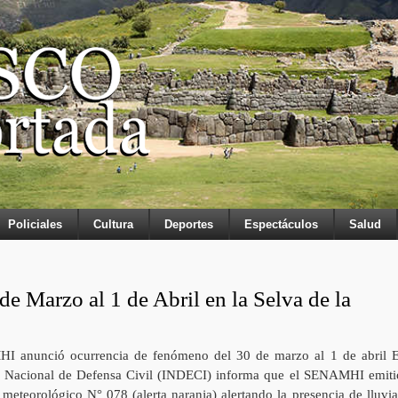
Policiales
Cultura
Deportes
Espectáculos
Salud
de Marzo al 1 de Abril en la Selva de la
 anunció ocurrencia de fenómeno del 30 de marzo al 1 de abril E
to Nacional de Defensa Civil (INDECI) informa que el SENAMHI emiti
 meteorológico N° 078 (alerta naranja) alertando la presencia de lluvia