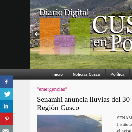
Inicio
Noticias Cusco
Política
"emergencias"
Senamhi anuncia lluvias del 30 
Región Cusco
SENAMHI
Institu
el aviso