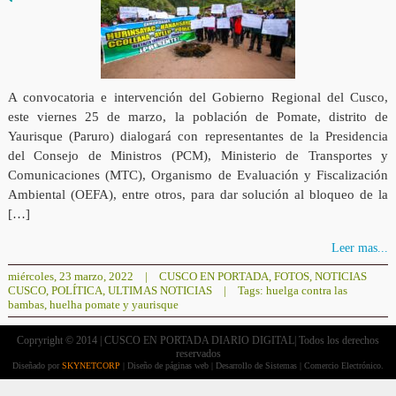
A convocatoria e intervención del Gobierno Regional del Cusco,
este viernes 25 de marzo, la población de Pomate, distrito de
Yaurisque (Paruro) dialogará con representantes de la Presidencia
del Consejo de Ministros (PCM), Ministerio de Transportes y
Comunicaciones (MTC), Organismo de Evaluación y Fiscalización
Ambiental (OEFA), entre otros, para dar solución al bloqueo de la
[…]
Leer mas...
miércoles, 23 marzo, 2022
|
CUSCO EN PORTADA
,
FOTOS
,
NOTICIAS
CUSCO
,
POLÍTICA
,
ULTIMAS NOTICIAS
|
Tags:
huelga contra las
bambas
,
huelha pomate y yaurisque
Copryright © 2014 | CUSCO EN PORTADA DIARIO DIGITAL| Todos los derechos
reservados
Diseñado por
SKYNETCORP
| Diseño de páginas web | Desarrollo de Sistemas | Comercio Electrónico.